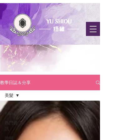
​教學日誌
＆分享
教學日誌＆分享
美髮
All
Posts
熱門資
訊
證照