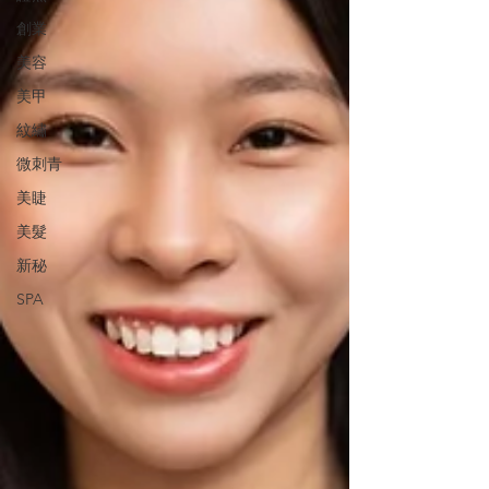
創業
美容
美甲
紋繡
微刺青
美睫
美髮
新秘
SPA