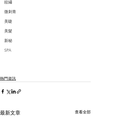
紋繡
微刺青
美睫
美髮
新秘
SPA
熱門資訊
查看全部
最新文章