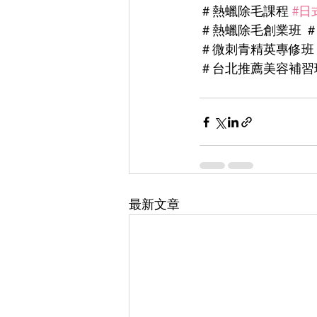
＃熱蠟除毛課程 
#日
＃熱蠟除毛創業班 ＃
＃微刺青精英專修班 
＃台北推薦美容補習
最新文章