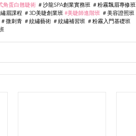
式角蛋白翹睫術
 ＃沙龍SPA創業實務班 ＃粉霧飄眉專修班
繡眉課程 ＃3D美睫創業班 
#美睫師進階班
 ＃美容證照班 
＃微刺青 ＃紋繡藝術 ＃紋繡補習班 ＃粉霧入門基礎班 
班