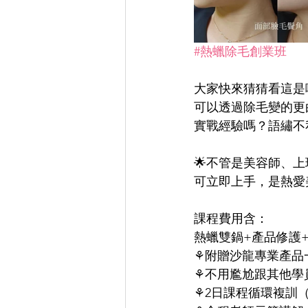
#熱蠟除毛創業班
大家快來猜猜看這是
可以透過除毛變的更
實戰經驗嗎？語繡不
🌟不管是美容師、
可立即上手，是熱愛
課程費用含：
熱蠟雙鍋+產品修護+
⚘附贈沙龍專業產品一組
⚘不用尷尬跟其他學
⚘2日課程循環複訓