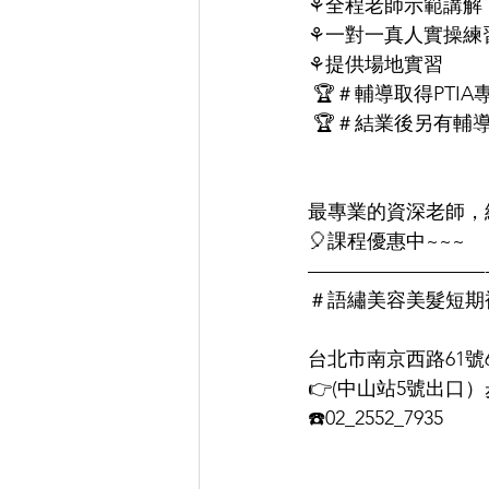
⚘全程老師示範講解
⚘一對一真人實操練
⚘提供場地實習
 🏆＃輔導取得PTI
 🏆＃結業後另有輔
最專業的資深老師，
🎈課程優惠中~~~
—————————
＃語繡美容美髮短期
台北市南京西路61號
👉(中山站5號出口
☎️02_2552_7935