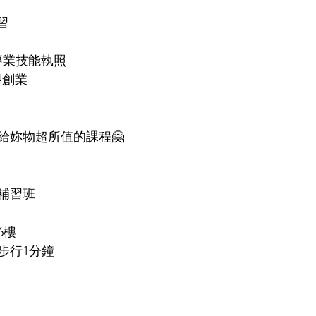
習
A專業技能執照
導創業
給妳物超所值的課程🤗
-—————
補習班
6樓
）步行1分鐘