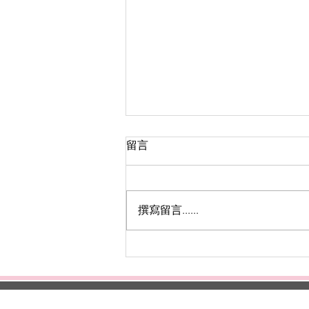
留言
撰寫留言......
【紋綉全科班】眉、眼、唇技
術課程，讓語繡幫您一次搞
定，限時額外贈送檢定證照課
首頁
美容
美甲
紋繡