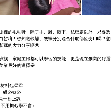
哪裡的毛毛呀！除了手、腳、腋下、私密處以外，只要想
白皙唷！想知道軟蠟、硬蠟分別適合什麼部位使用嗎？想
私藏的大力分享囉🤩
上班族、家庭主婦都可以學習的技能，更是現在創業的好
美業最好的選擇😆
材料包👏👏
👍👍👍
員一起上課
（不用擔心學不會）