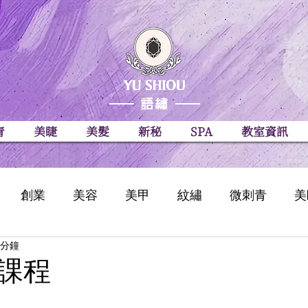
青
美睫
美髮
新秘
SPA
教室資訊
創業
美容
美甲
紋繡
微刺青
美
 分鐘
課程