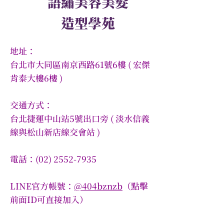
語繡美容美髮
造型學苑
地址：
台北市大同區南京西路61號6樓 ( 宏傑
肯泰大樓6樓 )
交通方式：
台北捷運中山站5號出口旁 ( 淡水信義
線與松山新店線交會站 )
電話：(02) 2552-7935
​LINE官方帳號：
@404bznzb
​（點擊
前面ID可直接加入）