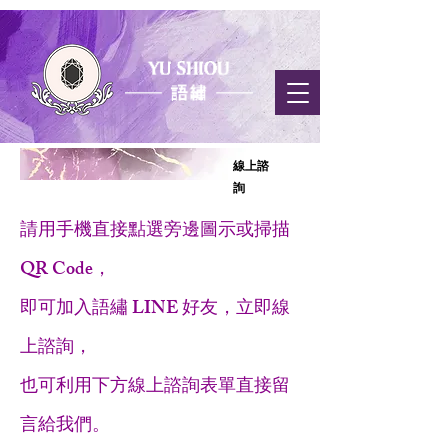
​線上諮
詢
請用手機直接點選旁邊圖示或掃描
QR Code，
即可
加入語繡 LINE 好友，立即線
上諮詢，
也可利用下方線上諮詢表單直接留
言給我們。