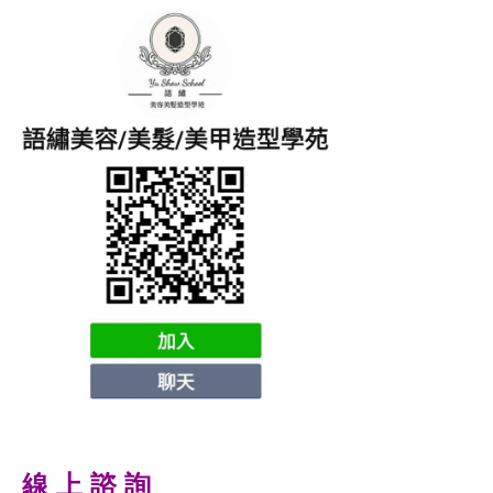
線 上 諮 詢