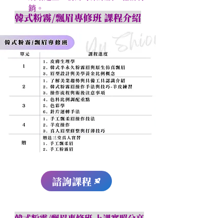
銷。
韓式粉霧/飄眉專修班 課程介紹
諮詢課程
韓式粉霧/飄眉專修班 上課實照分享