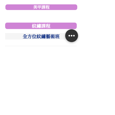
美甲課程
紋繡課程
全方位紋繡藝術班
韓式粉霧飄眉全科班
韓式粉霧眉入門班
精緻飄柔髮際線課程
微刺青課程
美睫課程