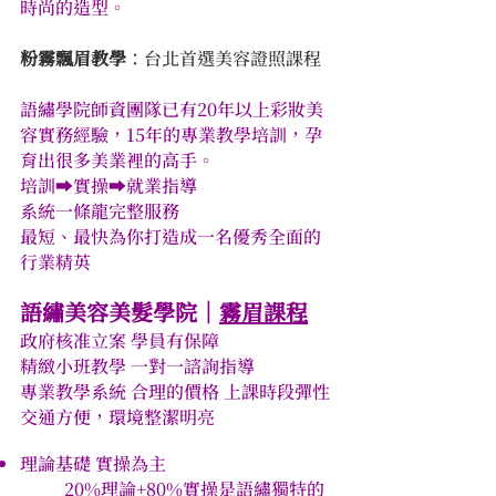
時尚的造型。
粉霧飄眉教學
：台北首選美容證照課程
語繡學院師資團隊已有20年以上彩妝美
容實務經驗，15年的專業教學培訓，孕
育出很多美業裡的高手。
培訓➡️實操➡️就業指導
系統一條龍完整服務
最短、最快為你打造成一名優秀全面的
行業精英
語繡美容美髮學院｜
霧眉課程
政府核准立案 學員有保障
精緻小班教學 一對一諮詢指導
專業教學系統 合理的價格 上課時段彈性
交通方便，環境整潔明亮
理論基礎 實操為主
20%理論+80%實操是語繡獨特的