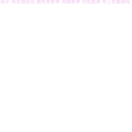
膠指甲
/
美容補習班
/
微刺青教學
/
美睫教學
/
快剪創業
/
男士剪髮課程
/