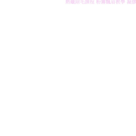
熱蠟除毛課程
/
粉霧飄眉教學
/
凝