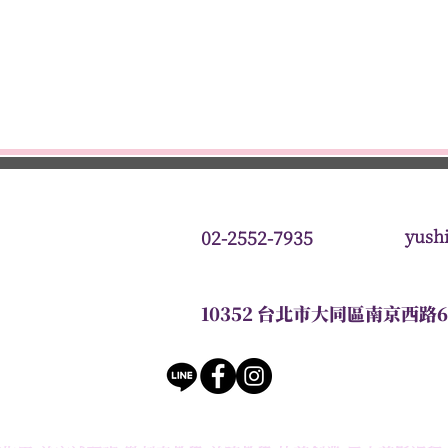
微刺青
美睫
美髮
新秘
SPA
教室資訊
產
yush
02-2552-7935
10352 台北市大同區南京西路6
／​紋繡／美睫／微刺青 - 語繡美容美髮造型學苑 YuShiou Scho