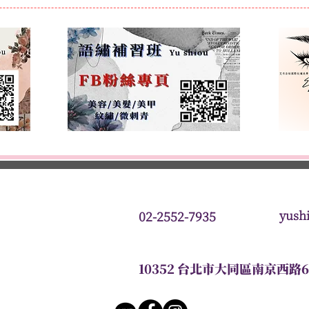
微刺青
美睫
美髮
新秘
SPA
教室資訊
產
yush
02-2552-7935
10352 台北市大同區南京西路6