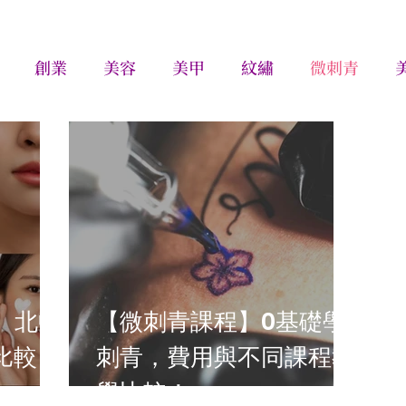
創業
美容
美甲
紋繡
微刺青
】北中
【微刺青課程】0基礎學
比較，
刺青，費用與不同課程教
學比較！