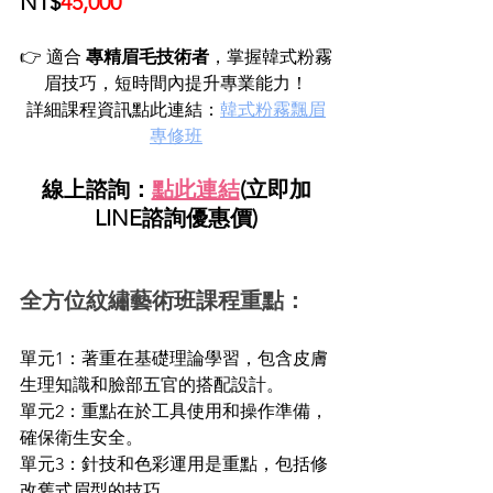
NT$
45,000
👉 適合 
專精眉毛技術者
，掌握韓式粉霧
眉技巧，短時間內提升專業能力！
詳細課程資訊點此連結：
韓式粉霧飄眉
專修班
線上諮詢：
點此連結
(立即加
LINE諮詢優惠價)
全方位紋繡藝術班課程重點：
單元1：著重在基礎理論學習，包含皮膚
生理知識和臉部五官的搭配設計。
單元2：重點在於工具使用和操作準備，
確保衛生安全。
單元3：針技和色彩運用是重點，包括修
改舊式眉型的技巧。