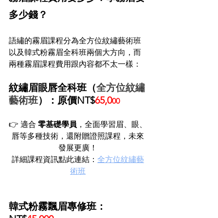
多少錢？
語繡的霧眉課程分為全方位紋繡藝術班
以及韓式粉霧眉全科班兩個大方向，而
兩種霧眉課程費用跟內容都不太一樣：
紋繡眉眼唇全科班（
全方位紋繡
藝術班
）：原價NT$
65,0
00
👉 適合 
零基礎學員
，全面學習眉、眼、
唇等多種技術，還附贈證照課程，未來
發展更廣！
詳細課程資訊點此連結：
全方位紋繡藝
術班
韓式粉霧飄眉專修班：