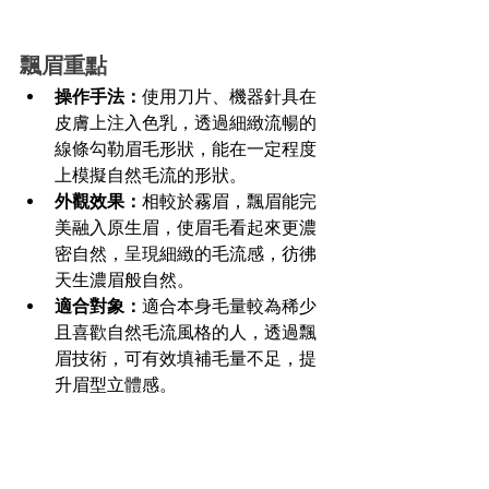
飄眉重點
操作手法：
使用刀片、機器針具在
皮膚上注入色乳，透過細緻流暢的
線條勾勒眉毛形狀，能在一定程度
上模擬自然毛流的形狀。
外觀效果：
相較於霧眉，飄眉能完
美融入原生眉，使眉毛看起來更濃
密自然，呈現細緻的毛流感，彷彿
天生濃眉般自然。
適合對象：
適合本身毛量較為稀少
且喜歡自然毛流風格的人，透過飄
眉技術，可有效填補毛量不足，提
升眉型立體感。