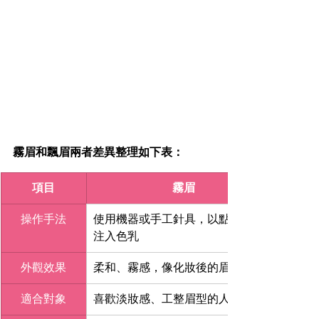
霧眉和飄眉兩者差異整理如下表：
項目
霧眉
操作手法
使用機器或手工針具，以點刺方式
注入色乳
外觀效果
柔和、霧感，像化妝後的眉毛
適合對象
喜歡淡妝感、工整眉型的人