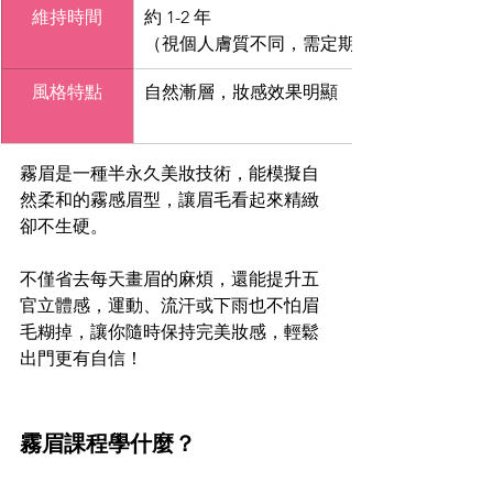
維持時間
約 1-2 年
（視個人膚質不同，需定期補色）
風格特點
自然漸層，妝感效果明顯
霧眉是一種半永久美妝技術，能模擬自
然柔和的霧感眉型，讓眉毛看起來精緻
卻不生硬。
不僅省去每天畫眉的麻煩，還能提升五
官立體感，運動、流汗或下雨也不怕眉
毛糊掉，讓你隨時保持完美妝感，輕鬆
出門更有自信！
霧眉課程學什麼？