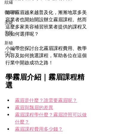
紋繡
微刺青
隨著霧眉越來越普及化，漸漸地眾多美
容業者也開始開設辦立霧眉課程。然而
美睫
這麼多家美容補習班業者提供的課程又
美髮
該如何選擇呢？
新秘
小編帶您探討台北霧眉課程費用、教學
SPA
內容及如何挑選課程，幫助各位在這個
行業中開啟成功之路！
學霧眉介紹｜霧眉課程精
選
霧眉是什麼？誰需要霧眉呢？
霧眉與飄眉的差異
霧眉課程學什麼？
霧眉證照可以做
什麼？
霧眉課程費用多少錢？