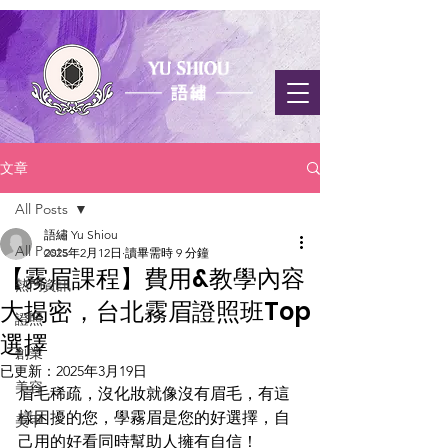
文章
All Posts
語繡 Yu Shiou
All Posts
2025年2月12日
讀畢需時 9 分鐘
【霧眉課程】費用&教學內容
熱門資訊
大揭密，台北霧眉證照班Top
證照
選擇
創業
已更新：
2025年3月19日
美容
眉毛稀疏，沒化妝就像沒有眉毛，有這
樣困擾的您，學霧眉是您的好選擇，自
美甲
己用的好看同時幫助人擁有自信！